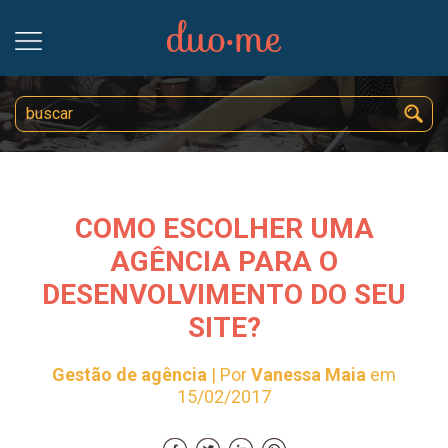
COMO ESCOLHER UMA
AGÊNCIA PARA O
DESENVOLVIMENTO DO SEU
SITE?
Gestão de agência
| Por
Vanessa Maia
em
15/02/2017