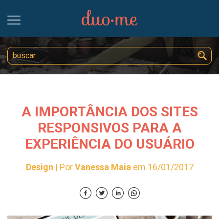
A IMPORTÂNCIA DOS SITES
RESPONSIVOS PARA A
EXPERIÊNCIA DO USUÁRIO
Design
| Por
Vanessa Maia
em 16/01/2017