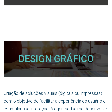
DESIGN GRÁFICO
Criação de soluções visuais (digitais ou impressas)
com o objetivo de facilitar a experiência do usuário e
estimular sua interação. A agenciaduo.me desenvolve